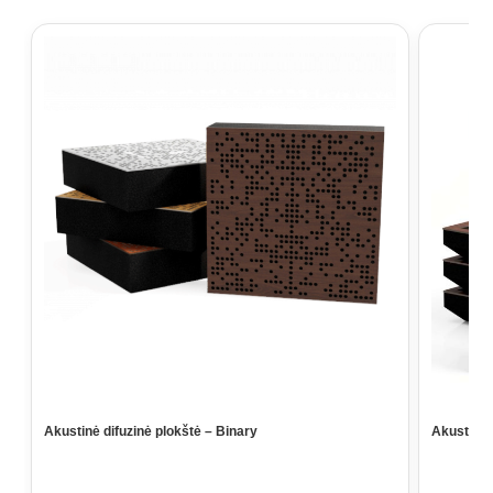
Akustinė difuzinė plokštė – Binary
Akustinė 