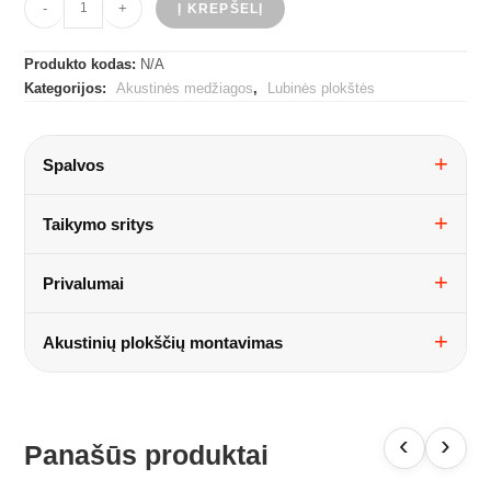
-
+
Į KREPŠELĮ
kiekis:
Akustinės
Produkto kodas:
N/A
plokštės
Kategorijos:
Akustinės medžiagos
,
Lubinės plokštės
aptrauktos
audiniu
-
Spalvos
ECHO
CLOUD
Taikymo sritys
Privalumai
Akustinių plokščių montavimas
‹
›
Panašūs produktai