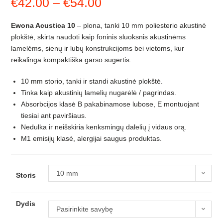
€
42.00
–
€
54.00
Price
range:
Ewona Acustica 10
– plona, tanki 10 mm poliesterio akustinė
€42.00
plokštė, skirta naudoti kaip foninis sluoksnis akustinėms
through
lamelėms, sienų ir lubų konstrukcijoms bei vietoms, kur
reikalinga kompaktiška garso sugertis.
€54.00
10 mm storio, tanki ir standi akustinė plokštė.
Tinka kaip akustinių lamelių nugarėlė / pagrindas.
Absorbcijos klasė B pakabinamose lubose, E montuojant
tiesiai ant paviršiaus.
Nedulka ir neišskiria kenksmingų dalelių į vidaus orą.
M1 emisijų klasė, alergijai saugus produktas.
10 mm
Storis
Dydis
Pasirinkite savybę