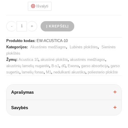
Išvalyti
produkto
-
+
Į KREPŠELĮ
kiekis:
Akustinė
Produkto kodas:
EW-ACUSTICA-10
plokštė
Kategorijos:
Akustinės medžiagos
,
Lubinės plokštės
,
Sieninės
Ewona
plokštės
Acustica
Žymų:
Acustica 10
,
akustinė plokštė
,
akustinės medžiagos
,
10
akustinių lamelių nugarėlė
,
B-s1
,
d0
,
Ewona
,
garso absorbcija
,
garso
sugertis
,
lamelių fonas
,
M1
,
nedulkanti akustika
,
poliesterio plokštė
Aprašymas
Savybės