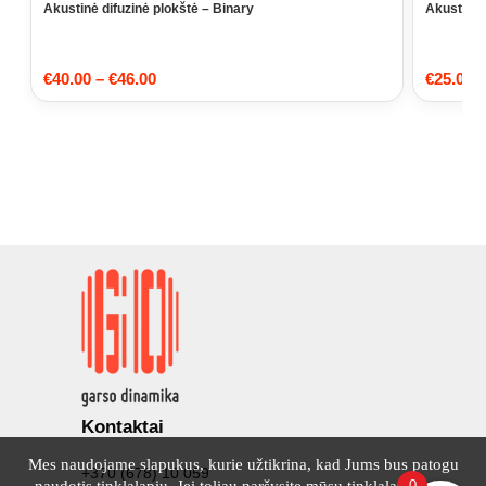
Akustinė difuzinė plokštė – Binary
Akustinė 
Price
€
40.00
–
€
46.00
€
25.00
–
range:
€40.00
through
€46.00
Kontaktai
Mes naudojame slapukus, kurie užtikrina, kad Jums bus patogu
+370 (678) 10 059
0