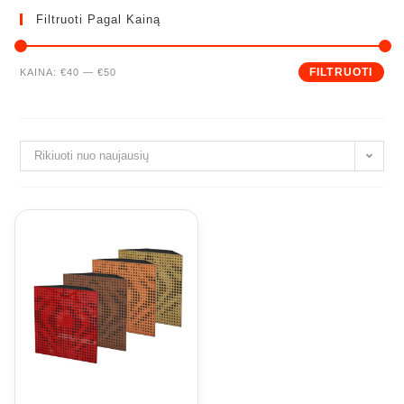
Filtruoti Pagal Kainą
Min
Maks
FILTRUOTI
KAINA:
€40
—
€50
kaina
kaina
Rikiuoti nuo naujausių