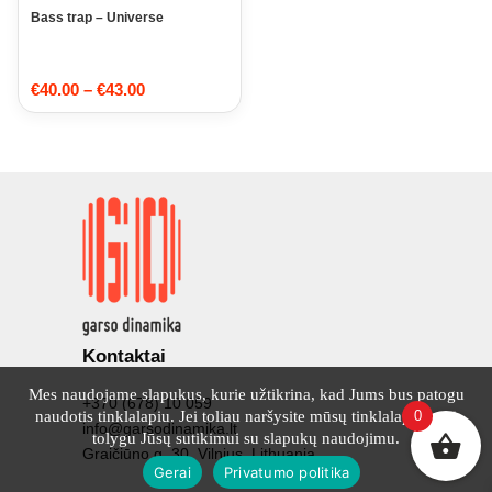
Bass trap – Universe
Price
€
40.00
–
€
43.00
range:
€40.00
through
€43.00
Kontaktai
Mes naudojame slapukus, kurie užtikrina, kad Jums bus patogu
+370 (678) 10 059
naudotis tinklalapiu. Jei toliau naršysite mūsų tinklalapyje, tai
0
info@garsodinamika.lt
tolygu Jūsų sutikimui su slapukų naudojimu.
Graičiūno g. 30, Vilnius, Lithuania
Gerai
Privatumo politika