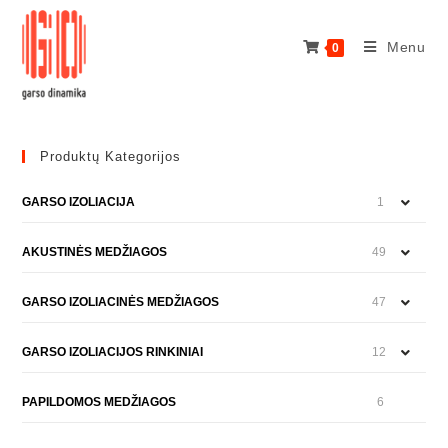
Skip
to
Menu
0
content
Produktų Kategorijos
GARSO IZOLIACIJA
1
AKUSTINĖS MEDŽIAGOS
49
GARSO IZOLIACINĖS MEDŽIAGOS
47
GARSO IZOLIACIJOS RINKINIAI
12
PAPILDOMOS MEDŽIAGOS
6