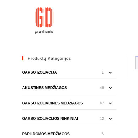
Skip
to
content
Produktų Kategorijos
GARSO IZOLIACIJA
1
AKUSTINĖS MEDŽIAGOS
49
GARSO IZOLIACINĖS MEDŽIAGOS
47
GARSO IZOLIACIJOS RINKINIAI
12
PAPILDOMOS MEDŽIAGOS
6