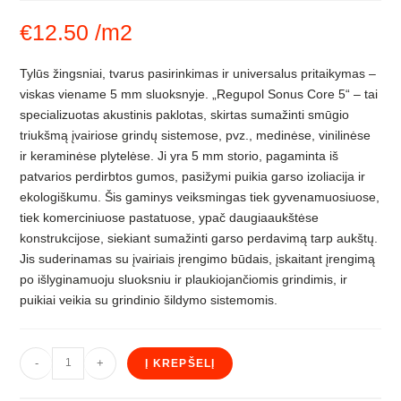
€
12.50
/m2
Tylūs žingsniai, tvarus pasirinkimas ir universalus pritaikymas –
viskas viename 5 mm sluoksnyje. „Regupol Sonus Core 5“ – tai
specializuotas akustinis paklotas, skirtas sumažinti smūgio
triukšmą įvairiose grindų sistemose, pvz., medinėse, vinilinėse
ir keraminėse plytelėse. Ji yra 5 mm storio, pagaminta iš
patvarios perdirbtos gumos, pasižymi puikia garso izoliacija ir
ekologiškumu. Šis gaminys veiksmingas tiek gyvenamuosiuose,
tiek komerciniuose pastatuose, ypač daugiaaukštėse
konstrukcijose, siekiant sumažinti garso perdavimą tarp aukštų.
Jis suderinamas su įvairiais įrengimo būdais, įskaitant įrengimą
po išlyginamuoju sluoksniu ir plaukiojančiomis grindimis, ir
puikiai veikia su grindinio šildymo sistemomis.
produkto
-
+
Į KREPŠELĮ
kiekis:
Antivibracinis