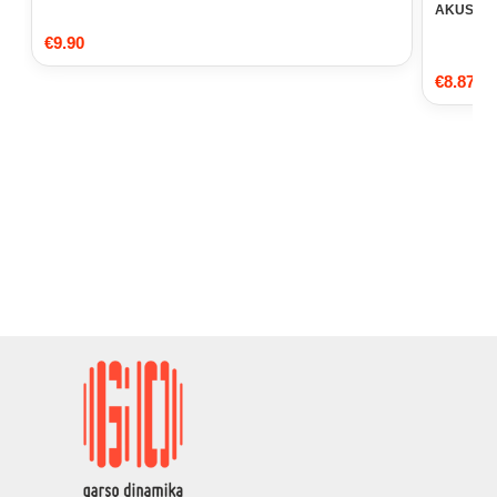
AKUSTIK G
€
9.90
€
8.87